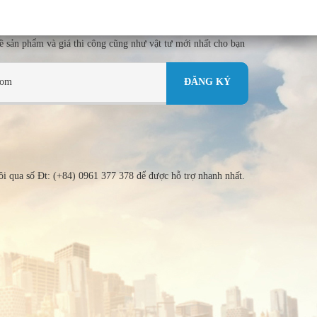
về sản phẩm và giá thi công cũng như vật tư mới nhất cho bạn
tôi qua số Đt: (+84) 0961 377 378 để được hỗ trợ nhanh nhất.