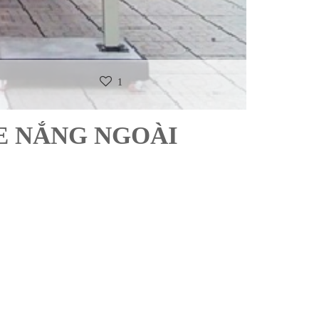
1
E NẮNG NGOÀI