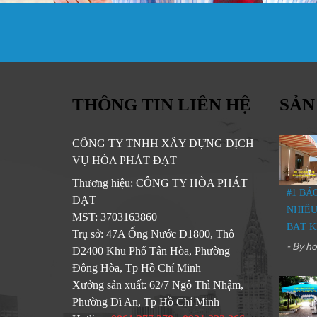
THÔNG TIN LIÊN HỆ
SẢN
CÔNG TY TNHH XÂY DỰNG DỊCH
VỤ HÒA PHÁT ĐẠT
Thương hiệu:
CÔNG TY HÒA PHÁT
#1 BÁ
ĐẠT
NHIÊU
MST:
3703163860
BẠT K
Trụ sở:
47A Ống Nước D1800, Thô
- By
ho
D2400 Khu Phố Tân Hòa, Phường
Đông Hòa, Tp Hồ Chí Minh
Xưởng sản xuất:
62/7 Ngô Thì Nhậm,
Phường Dĩ An, Tp Hồ Chí Minh