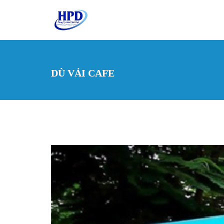
Nhảy đến nội dung
DÙ VẢI CAFE