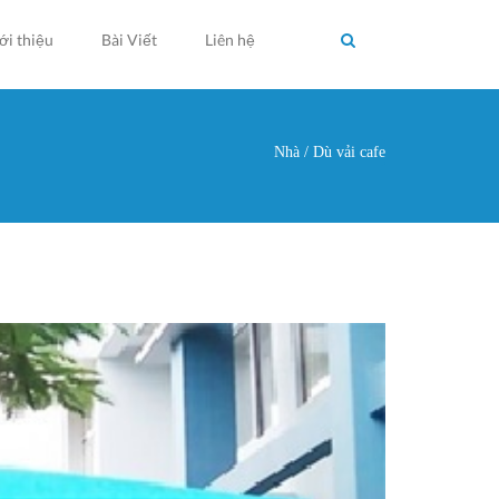
ới thiệu
Bài Viết
Liên hệ
Nhà
/
Dù vải cafe
g ở đây