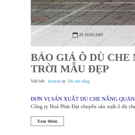
28 JANUARY
BÁO GIÁ Ô DÙ CHE
TRỜI MẪU ĐẸP
Viết bởi:
hoatran
in
Dù che nắng
ĐƠN VỊ SẢN XUẤT DÙ CHE NẮNG QUÁN
Công ty Hoà Phát Đạt chuyên sản xuất ô dù che
Xem thêm