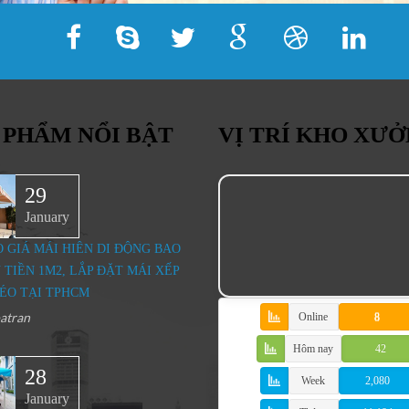
 PHẨM NỔI BẬT
VỊ TRÍ KHO XƯ
29
January
O GIÁ MÁI HIÊN DI ĐỘNG BAO
 TIỀN 1M2, LẮP ĐẶT MÁI XẾP
ÉO TẠI TPHCM
atran
Online
8
Hôm nay
42
28
Week
2,080
January