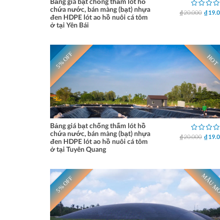
Bảng giá bạt chống thấm lót hồ
chứa nước, bán màng (bạt) nhựa
₫ 20.000
₫ 19.
đen HDPE lót ao hồ nuôi cá tôm
ở tại Yên Bái
5% OFF
HOT
Bảng giá bạt chống thấm lót hồ
chứa nước, bán màng (bạt) nhựa
₫ 20.000
₫ 19.
đen HDPE lót ao hồ nuôi cá tôm
ở tại Tuyên Quang
MẪU M
5% OFF