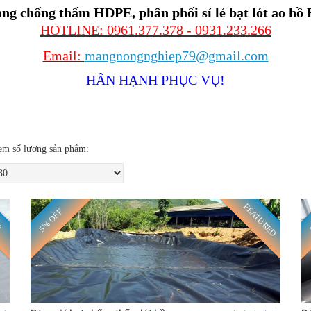
g chống thấm HDPE, phân phối sỉ lẻ bạt lót ao hồ
HOTLINE: 0961.377.378 - 0931.233.266
Email:
mangnongnghiep79@gmail.com
HÂN HẠNH PHỤC VỤ!
m số lượng sản phẩm:
FEATURED
5% OFF
Ẻ