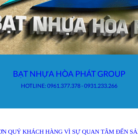
BẠT NHỰA HÒA PHÁT GROUP
HOTLINE: 0961.377.378 - 0931.233.266
ƠN QUÝ KHÁCH HÀNG VÌ SỰ QUAN TÂM ĐẾN SẢ