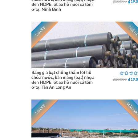
₫ 20.000
₫ 19.
đen HDPE lót ao hồ nuôi cá tôm
ở tại Ninh Bình
5% OFF
GIÁ R
Bảng giá bạt chống thấm lót hồ
chứa nước, bán màng (bạt) nhựa
₫ 20.000
₫ 19.
đen HDPE lót ao hồ nuôi cá tôm
ở tại Tân An Long An
MẪU M
5% OFF