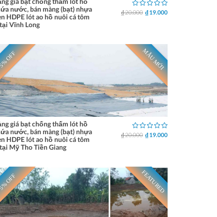
ng giá bạt chống thấm lót hồ
ứa nước, bán màng (bạt) nhựa
₫ 20.000
₫ 19.000
n HDPE lót ao hồ nuôi cá tôm
tại Vĩnh Long
MẪU MỚI
5% OFF
ng giá bạt chống thấm lót hồ
ứa nước, bán màng (bạt) nhựa
₫ 20.000
₫ 19.000
n HDPE lót ao hồ nuôi cá tôm
tại Mỹ Tho Tiền Giang
FEATURED
5% OFF