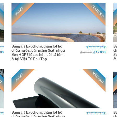
FEATURED
5% OFF
Ẻ
Bảng giá bạt chống thấm lót hồ
Bả
chứa nước, bán màng (bạt) nhựa
ch
000
₫ 20.000
₫ 19.000
đen HDPE lót ao hồ nuôi cá tôm
đe
ở tại Việt Trì Phú Thọ
ở 
ỚI
MẪU MỚI
5% OFF
Bảng giá bạt chống thấm lót hồ
Bả
chứa nước, bán màng (bạt) nhựa
ch