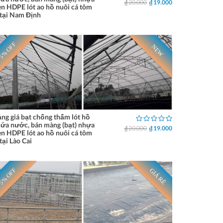
₫ 20.000
₫ 19.000
n HDPE lót ao hồ nuôi cá tôm
tại Nam Định
5% OFF
NEW
ng giá bạt chống thấm lót hồ
ứa nước, bán màng (bạt) nhựa
₫ 20.000
₫ 19.000
n HDPE lót ao hồ nuôi cá tôm
tại Lào Cai
5% OFF
GIÁ RẺ