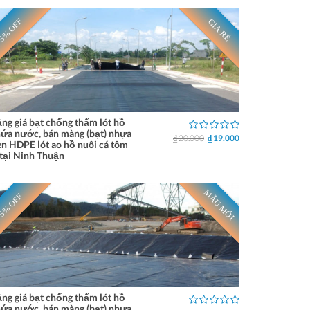
5% OFF
GIÁ RẺ
ng giá bạt chống thấm lót hồ
ứa nước, bán màng (bạt) nhựa
₫ 20.000
₫ 19.000
n HDPE lót ao hồ nuôi cá tôm
tại Ninh Thuận
MẪU MỚI
5% OFF
ng giá bạt chống thấm lót hồ
ứa nước, bán màng (bạt) nhựa