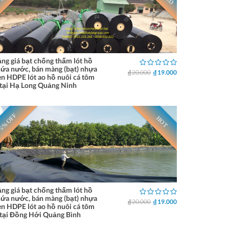
ng giá bạt chống thấm lót hồ
ứa nước, bán màng (bạt) nhựa
₫ 20.000
₫ 19.000
n HDPE lót ao hồ nuôi cá tôm
tại Hạ Long Quảng Ninh
5% OFF
HOT
ng giá bạt chống thấm lót hồ
ứa nước, bán màng (bạt) nhựa
₫ 20.000
₫ 19.000
n HDPE lót ao hồ nuôi cá tôm
tại Đồng Hới Quảng Bình