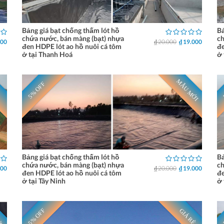
Bảng giá bạt chống thấm lót hồ
Bả
chứa nước, bán màng (bạt) nhựa
ch
000
₫ 20.000
₫ 19.000
đen HDPE lót ao hồ nuôi cá tôm
đe
ở tại Thanh Hoá
ở 
MẪU MỚI
5% OFF
Bảng giá bạt chống thấm lót hồ
Bả
chứa nước, bán màng (bạt) nhựa
ch
000
₫ 20.000
₫ 19.000
đen HDPE lót ao hồ nuôi cá tôm
đe
ở tại Tây Ninh
ở 
ỚI
5% OFF
GIÁ RẺ