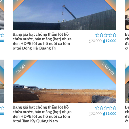
Bảng giá bạt chống thấm lót hồ
Bả
chứa nước, bán màng (bạt) nhựa
ch
000
₫ 20.000
₫ 19.000
đen HDPE lót ao hồ nuôi cá tôm
đe
ở tại Đông Hà Quảng Trị
ở 
MẪU MỚI
5% OFF
Bảng giá bạt chống thấm lót hồ
Bả
chứa nước, bán màng (bạt) nhựa
ch
000
₫ 20.000
₫ 19.000
đen HDPE lót ao hồ nuôi cá tôm
đe
ở tại Tam Kỳ Quảng Nam
ở 