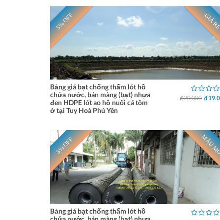
5% OFF
GIÁ R
Bảng giá bạt chống thấm lót hồ
chứa nước, bán màng (bạt) nhựa
₫ 20.000
₫ 19.
đen HDPE lót ao hồ nuôi cá tôm
ở tại Tuy Hoà Phú Yên
MẪU M
5% OFF
Bảng giá bạt chống thấm lót hồ
chứa nước, bán màng (bạt) nhựa