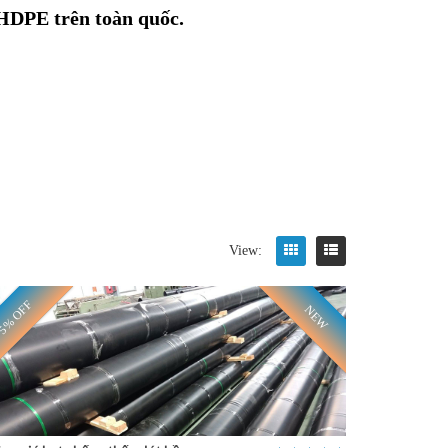
 HDPE trên toàn quốc.
View:
5% OFF
NEW