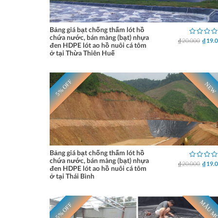
Bảng giá bạt chống thấm lót hồ
chứa nước, bán màng (bạt) nhựa
₫ 20.000
₫ 19.
đen HDPE lót ao hồ nuôi cá tôm
ở tại Thừa Thiên Huế
5% OFF
NEW
Bảng giá bạt chống thấm lót hồ
chứa nước, bán màng (bạt) nhựa
₫ 20.000
₫ 19.
đen HDPE lót ao hồ nuôi cá tôm
ở tại Thái Bình
MẪU M
5% OFF