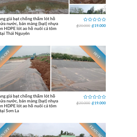
ng giá bạt chống thấm lót hồ
ứa nước, bán màng (bạt) nhựa
₫ 20.000
₫ 19.000
n HDPE lót ao hồ nuôi cá tôm
tại Thái Nguyên
5% OFF
HOT
ng giá bạt chống thấm lót hồ
ứa nước, bán màng (bạt) nhựa
₫ 20.000
₫ 19.000
n HDPE lót ao hồ nuôi cá tôm
tại Sơn La
FEATURED
5% OFF