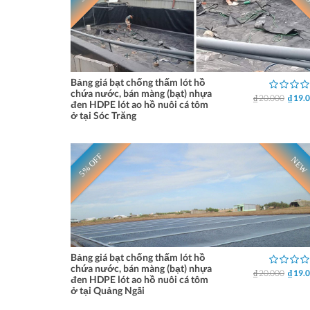
Bảng giá bạt chống thấm lót hồ
chứa nước, bán màng (bạt) nhựa
₫ 20.000
₫ 19.
đen HDPE lót ao hồ nuôi cá tôm
ở tại Sóc Trăng
5% OFF
NEW
Bảng giá bạt chống thấm lót hồ
chứa nước, bán màng (bạt) nhựa
₫ 20.000
₫ 19.
đen HDPE lót ao hồ nuôi cá tôm
ở tại Quảng Ngãi