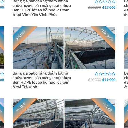
Bảng giá bạt chống thấm lót hồ
Bả
chứa nước, bán màng (bạt) nhựa
ch
000
₫ 20.000
₫ 19.000
đen HDPE lót ao hồ nuôi cá tôm
đe
ở tại Vĩnh Yên Vĩnh Phúc
ở 
MẪU MỚI
5% OFF
Bảng giá bạt chống thấm lót hồ
Bả
chứa nước, bán màng (bạt) nhựa
ch
000
₫ 20.000
₫ 19.000
đen HDPE lót ao hồ nuôi cá tôm
đe
ở tại Trà Vinh
ở 
ỚI
5% OFF
GIÁ RẺ