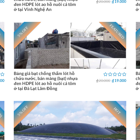
000
₫ 20.000
₫ 19.000
đen HDPE lót ao hồ nuôi cá tôm
đe
ở tại Vinh Nghệ An
ở 
FEATURED
5% OFF
Ẻ
Bảng giá bạt chống thấm lót hồ
Bả
chứa nước, bán màng (bạt) nhựa
ch
000
₫ 20.000
₫ 19.000
đen HDPE lót ao hồ nuôi cá tôm
đe
ở tại Đà Lạt Lâm Đồng
ở 
ỚI
5% OFF
HOT