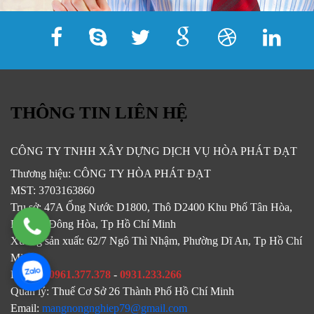
THÔNG TIN LIÊN HỆ
CÔNG TY TNHH XÂY DỰNG DỊCH VỤ HÒA PHÁT ĐẠT
Thương hiệu:
CÔNG TY HÒA PHÁT ĐẠT
MST:
3703163860
Trụ sở:
47A Ống Nước D1800, Thô D2400 Khu Phố Tân Hòa,
Phường Đông Hòa, Tp Hồ Chí Minh
Xưởng sản xuất:
62/7 Ngô Thì Nhậm, Phường Dĩ An, Tp Hồ Chí
Minh
Hotline:
0961.377.378
-
0931.233.266
Quản lý:
Thuế Cơ Sở 26 Thành Phố Hồ Chí Minh
Email:
mangnongnghiep79@gmail.com