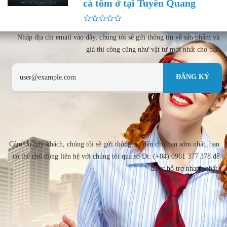
cá tôm ở tại Tuyên Quang
Nhập địa chi email vào đây, chúng tôi sẽ gửi thông tin về sản phẩm và
giá thi công cũng như vật tư mới nhất cho bạn
Cảm ơn quý khách, chúng tôi sẽ gửi thông tin đến cho bạn sớm nhất, bạn
có thể chủ động liên hệ với chúng tôi qua số Đt: (+84) 0961 377 378 để
được hỗ trợ nhanh nhất.