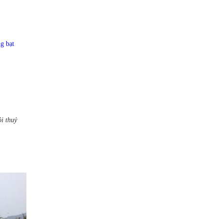
g bạt
i thuỷ