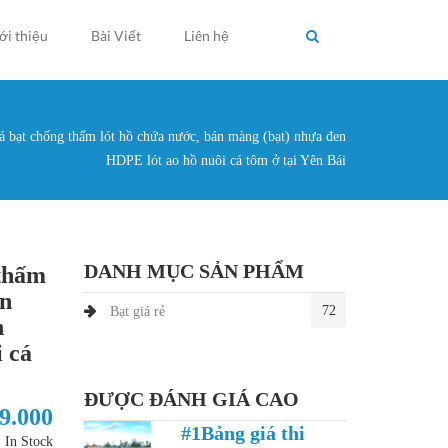
ới thiệu
Bài Viết
Liên hệ
 bạt chống thấm lót hồ chứa nước, bán màng (bạt) nhựa đen
g ở đây
HDPE lót ao hồ nuôi cá tôm ở tại Yên Bái
DANH MỤC SẢN PHẨM
 thấm
án
72
Bạt giá rẻ
n
 cá
ĐƯỢC ĐÁNH GIÁ CAO
19.000
#1Bảng giá thi
In Stock