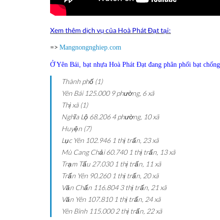
Xem thêm dịch vụ của Hoà Phát Đạt tại:
=>
Mangnongnghiep.com
Ở Yên Bái, bạt nhựa Hoà Phát Đạt đang phân phối bạt chống 
Thành phố (1)
Yên Bái
125.000
9 phường, 6 xã
Thị xã (1)
Nghĩa Lộ
68.206
4 phường, 10 xã
Huyện (7)
Lục Yên
102.946
1 thị trấn, 23 xã
Mù Cang Chải
60.740
1 thị trấn, 13 xã
Trạm Tấu
27.030
1 thị trấn, 11 xã
Trấn Yên
90.260
1 thị trấn, 20 xã
Văn Chấn
116.804
3 thị trấn, 21 xã
Văn Yên
107.810
1 thị trấn, 24 xã
Yên Bình
115.000
2 thị trấn, 22 xã