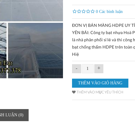
0 Các bình luận
ĐƠN VỊ BÁN MÀNG HDPE UY T
YÊN BÁI: Công ty bạt nhựa Hoà P
là nhà phân phối sỉ lẻ và thi công 
bạt chống thấm HDPE trên toàn 
Hiệ
-
+
THÊM VÀO MỤC YÊU THÍCH
NH LUẬN (0)