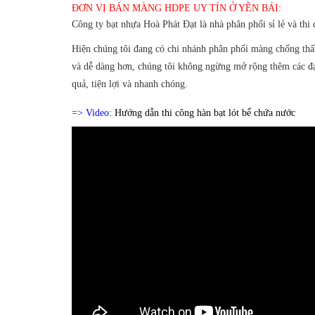
ĐƠN VỊ BÁN MÀNG HDPE UY TÍN Ở YÊN BÁI:
Công ty bạt nhựa Hoà Phát Đạt là nhà phân phối sỉ lẻ và thi
Hiện chúng tôi đang có chi nhánh phân phối màng chống t
và dễ dàng hơn, chúng tôi không ngừng mở rộng thêm các đạ
quả, tiện lợi và nhanh chóng.
=> Video:
Hướng dẫn thi công hàn bạt lót bể chứa nước