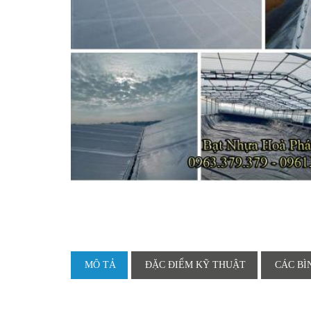
MÔ TẢ
ĐẶC ĐIỂM KỸ THUẬT
CÁC BÌ