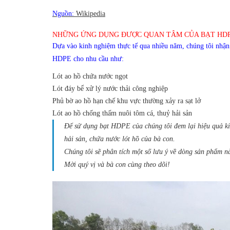
Nguồn:
Wikipedia
NHỮNG ỨNG DỤNG ĐƯỢC QUAN TÂM CỦA BẠT HDPE
Dựa vào kinh nghiệm thực tế qua nhiều năm, chúng tôi nhận
HDPE cho nhu cầu như:
Lót ao hồ chứa nước ngọt
Lót đáy bể xử lý nước thải công nghiệp
Phủ bờ ao hồ hạn chế khu vực thường xảy ra sạt lở
Lót ao hồ chống thấm nuôi tôm cá, thuỷ hải sản
Để sử dụng bạt HDPE của chúng tôi đem lại hiệu quả ki
hải sản, chứa nước lót hồ của bà con.
Chúng tôi sẽ phân tích một số lưu ý về dòng sản phẩm n
Mời quý vị và bà con cùng theo dõi!