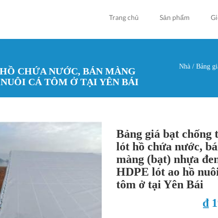
Trang chủ
Sản phẩm
Gi
Nhà
/
Bảng giá
 HỒ CHỨA NƯỚC, BÁN MÀNG
Bạn đan
NUÔI CÁ TÔM Ở TẠI YÊN BÁI
Bảng giá bạt chống
lót hồ chứa nước, b
màng (bạt) nhựa đe
HDPE lót ao hồ nuôi
tôm ở tại Yên Bái
₫ 