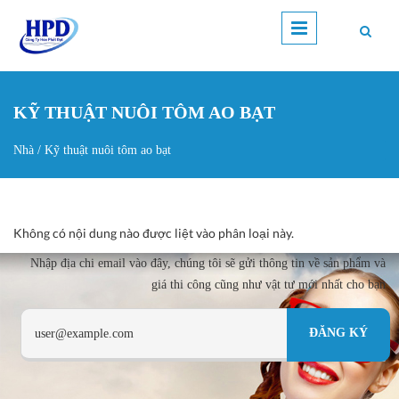
Nhảy đến nội dung
KỸ THUẬT NUÔI TÔM AO BẠT
Nhà
/
Kỹ thuật nuôi tôm ao bạt
Bạn đang ở đây
Không có nội dung nào được liệt vào phân loại này.
Nhập địa chi email vào đây, chúng tôi sẽ gửi thông tin về sản phẩm và
giá thi công cũng như vật tư mới nhất cho bạn