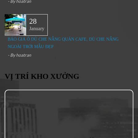
- By
hoatran
28
January
BÁO GIÁ Ô DÙ CHE NẮNG QUÁN CAFE, DÙ CHE NẮNG
NGOÀI TRỜI MẪU ĐẸP
- By
hoatran
VỊ TRÍ KHO XƯỞNG