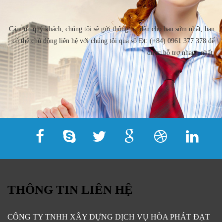
Cảm ơn quý khách, chúng tôi sẽ gửi thông tin đến cho bạn sớm nhất, bạn
có thể chủ động liên hệ với chúng tôi qua số Đt: (+84) 0961 377 378 để
được hỗ trợ nhanh nhất.
THÔNG TIN LIÊN HỆ
CÔNG TY TNHH XÂY DỰNG DỊCH VỤ HÒA PHÁT ĐẠT