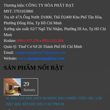
Thương hiệu:
CÔNG TY HÒA PHÁT ĐẠT
MST:
3703163860
Trụ sở:
47A Ống Nước D1800, Thô D2400 Khu Phố Tân Hòa,
Phường Đông Hòa, Tp Hồ Chí Minh
Xưởng sản xuất:
62/7 Ngô Thì Nhậm, Phường Dĩ An, Tp Hồ Chí
Minh
Hotline:
0961.377.378
-
0931.233.266
Quản lý:
Thuế Cơ Sở 26 Thành Phố Hồ Chí Minh
Email:
mangnongnghiep79@gmail.com
Website:
www.mangnongnghiep.com
SẢN PHẨM NỔI BẬT
29
January
#1 BÁO GIÁ MÁI HIÊN DI ĐỘNG BAO NHIÊU TIỀN 1M2, LẮP
ĐẶT MÁI XẾP BẠT KÉO TẠI TPHCM