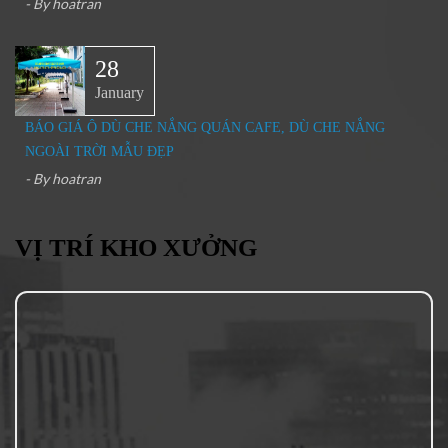
- By
hoatran
28
January
BÁO GIÁ Ô DÙ CHE NẮNG QUÁN CAFE, DÙ CHE NẮNG
NGOÀI TRỜI MẪU ĐẸP
- By
hoatran
VỊ TRÍ KHO XƯỞNG