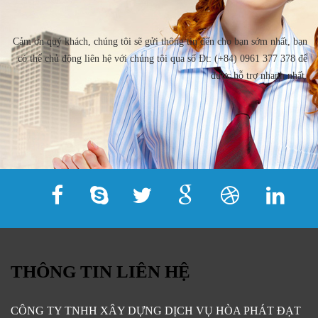
Cảm ơn quý khách, chúng tôi sẽ gửi thông tin đến cho bạn sớm nhất, bạn
có thể chủ động liên hệ với chúng tôi qua số Đt: (+84) 0961 377 378 để
được hỗ trợ nhanh nhất.
THÔNG TIN LIÊN HỆ
CÔNG TY TNHH XÂY DỰNG DỊCH VỤ HÒA PHÁT ĐẠT