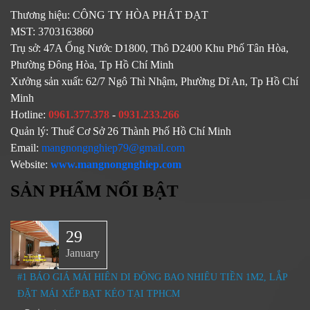
Thương hiệu:
CÔNG TY HÒA PHÁT ĐẠT
MST:
3703163860
Trụ sở:
47A Ống Nước D1800, Thô D2400 Khu Phố Tân Hòa,
Phường Đông Hòa, Tp Hồ Chí Minh
Xưởng sản xuất:
62/7 Ngô Thì Nhậm, Phường Dĩ An, Tp Hồ Chí
Minh
Hotline:
0961.377.378
-
0931.233.266
Quản lý:
Thuế Cơ Sở 26 Thành Phố Hồ Chí Minh
Email:
mangnongnghiep79@gmail.com
Website:
www.mangnongnghiep.com
SẢN PHẨM NỔI BẬT
29
January
#1 BÁO GIÁ MÁI HIÊN DI ĐỘNG BAO NHIÊU TIỀN 1M2, LẮP
ĐẶT MÁI XẾP BẠT KÉO TẠI TPHCM