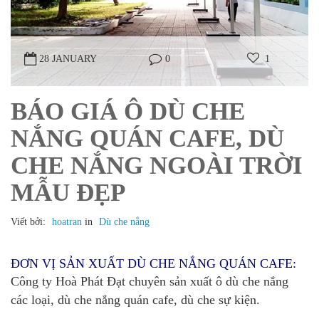
28 JANUARY
0
1
BÁO GIÁ Ô DÙ CHE
NẮNG QUÁN CAFE, DÙ
CHE NẮNG NGOÀI TRỜI
MẪU ĐẸP
Viết bởi:
hoatran
in
Dù che nắng
ĐƠN VỊ SẢN XUẤT DÙ CHE NẮNG QUÁN CAFE:
Công ty Hoà Phát Đạt chuyên sản xuất ô dù che nắng
các loại, dù che nắng quán cafe, dù che sự kiện.