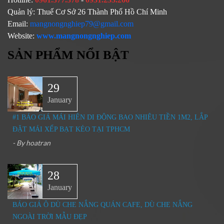
Quản lý:
Thuế Cơ Sở 26 Thành Phố Hồ Chí Minh
Email:
mangnongnghiep79@gmail.com
Website:
www.mangnongnghiep.com
SẢN PHẨM NỔI BẬT
29
January
#1 BÁO GIÁ MÁI HIÊN DI ĐỘNG BAO NHIÊU TIỀN 1M2, LẮP
ĐẶT MÁI XẾP BẠT KÉO TẠI TPHCM
- By
hoatran
28
January
BÁO GIÁ Ô DÙ CHE NẮNG QUÁN CAFE, DÙ CHE NẮNG
NGOÀI TRỜI MẪU ĐẸP