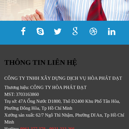
THÔNG TIN LIÊN HỆ
CÔNG TY TNHH XÂY DỰNG DỊCH VỤ HÒA PHÁT ĐẠT
Thương hiệu:
CÔNG TY HÒA PHÁT ĐẠT
MST:
3703163860
Trụ sở:
47A Ống Nước D1800, Thô D2400 Khu Phố Tân Hòa,
Phường Đông Hòa, Tp Hồ Chí Minh
Xưởng sản xuất:
62/7 Ngô Thì Nhậm, Phường Dĩ An, Tp Hồ Chí
Minh
Hotline:
0961.377.378
-
0931.233.266