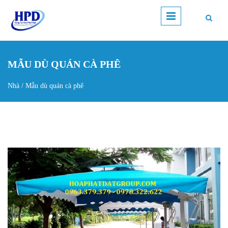
Nhảy đến nội dung
MẪU DÙ QUÁN CÀ PHÊ
Nhà
/
Mẫu dù quán cà phê
Bạn đang ở đây