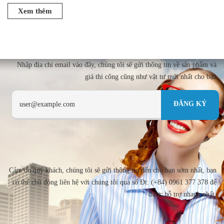
Xem thêm
Nhập địa chi email vào đây, chúng tôi sẽ gửi thông tin về sản phẩm và
giá thi công cũng như vật tư mới nhất cho bạn
Cảm ơn quý khách, chúng tôi sẽ gửi thông tin đến cho bạn sớm nhất, bạn
có thể chủ động liên hệ với chúng tôi qua số Đt: (+84) 0961 377 378 để
được hỗ trợ nhanh nhất.