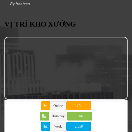
- By
hoatran
VỊ TRÍ KHO XƯỞNG
Online
10
Hôm nay
104
Week
2,350