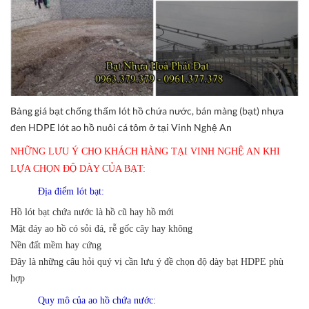
Bảng giá bạt chống thấm lót hồ chứa nước, bán màng (bạt) nhựa
đen HDPE lót ao hồ nuôi cá tôm ở tại Vinh Nghệ An
NHỮNG LƯU Ý CHO KHÁCH HÀNG TẠI VINH NGHỆ AN KHI
LỰA CHỌN ĐỘ DÀY CỦA BẠT:
Địa điểm lót bạt:
Hồ lót bạt chứa nước là hồ cũ hay hồ mới
Mặt đáy ao hồ có sỏi đá, rễ gốc cây hay không
Nền đất mềm hay cứng
Đây là những câu hỏi quý vị cần lưu ý đề chọn độ dày bạt HDPE phù
hợp
Quy mô của ao hồ chứa nước: