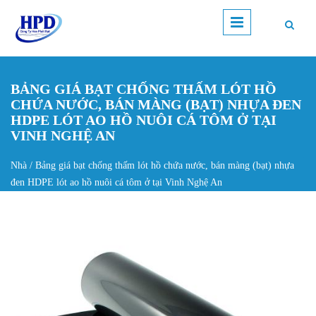
Nhảy đến nội dung
BẢNG GIÁ BẠT CHỐNG THẤM LÓT HỒ
CHỨA NƯỚC, BÁN MÀNG (BẠT) NHỰA ĐEN
HDPE LÓT AO HỒ NUÔI CÁ TÔM Ở TẠI
VINH NGHỆ AN
Nhà
/
Bảng giá bạt chống thấm lót hồ chứa nước, bán màng (bạt) nhựa
Bạn đang ở đây
đen HDPE lót ao hồ nuôi cá tôm ở tại Vinh Nghệ An