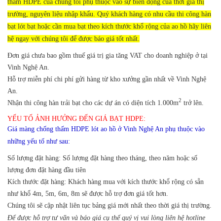
thấm HDPE của chúng tôi phụ thuộc vào sự biến động của thời giá thị
trường, nguyên liệu nhập khẩu. Quý khách hàng có nhu cầu thi công hàn
bạt lót bạt hoặc cần mua bạt theo kích thước khổ rộng của ao hồ hãy liên
hệ ngay với chúng tôi để được báo giá tốt nhất.
Đơn giá chưa bao gồm thuế giá trị gia tăng VAT cho doanh nghiệp ở tại
Vinh Nghệ An.
Hỗ trợ miễn phí chi phí gửi hàng từ kho xưởng gần nhất về Vinh Nghệ
An.
2
Nhận thi công hàn trải bạt cho các dự án có diện tích 1.000m
trở lên.
YẾU TỐ ẢNH HƯỞNG ĐẾN GIÁ BẠT HDPE:
Giá màng chống thấm HDPE lót ao hồ ở Vinh Nghệ An phụ thuộc vào
những yếu tố như sau:
Số lượng đặt hàng: Số lượng đặt hàng theo tháng, theo năm hoặc số
lượng đơn đặt hàng đầu tiên
Kích thước đặt hàng: Khách hàng mua với kích thước khổ rộng có sẵn
như khổ 4m, 5m, 6m, 8m sẽ được hỗ trợ đơn giá tốt hơn.
Chúng tôi sẽ cập nhật liên tục bảng giá mới nhất theo thời giá thị trường.
Để được hỗ trợ tư vấn và báo giá cụ thể quý vị vui lòng liên hệ hotline