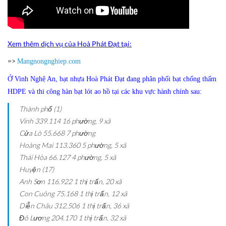
Xem thêm dịch vụ của Hoà Phát Đạt tại:
=>
Mangnongnghiep.com
Ở Vinh Nghệ An, bạt nhựa Hoà Phát Đạt đang phân phối bạt chống thấm
HDPE và thi công hàn bạt lót ao hồ tại các khu vực hành chính sau:
Thành phố (1)
Vinh
339.114
16 phường, 9 xã
Cửa Lò
55.668
7 phường
Hoàng Mai
113.360
5 phường, 5 xã
Thái Hòa
66.127
4 phường, 5 xã
Huyện (17)
Anh Sơn
116.922
1 thị trấn, 20 xã
Con Cuông
75.168
1 thị trấn, 12 xã
Diễn Châu
312.506
1 thị trấn, 36 xã
Đô Lương
204.170
1 thị trấn, 32 xã