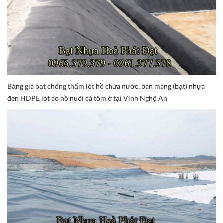
Bảng giá bạt chống thấm lót hồ chứa nước, bán màng (bạt) nhựa
đen HDPE lót ao hồ nuôi cá tôm ở tại Vinh Nghệ An