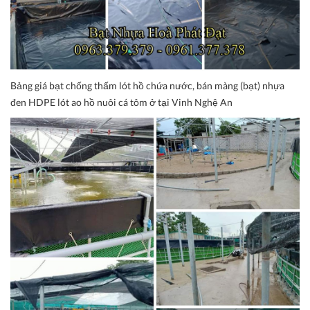
Bảng giá bạt chống thấm lót hồ chứa nước, bán màng (bạt) nhựa
đen HDPE lót ao hồ nuôi cá tôm ở tại Vinh Nghệ An