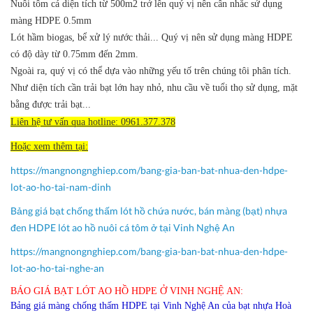
Nuôi tôm cá diện tích từ 500m2 trở lên quý vị nên cân nhắc sử dụng
màng HDPE 0.5mm
Lót hầm biogas, bể xử lý nước thải... Quý vị nên sử dụng màng HDPE
có độ dày từ 0.75mm đến 2mm.
Ngoài ra, quý vị có thể dựa vào những yếu tố trên chúng tôi phân tích.
Như diện tích cần trải bạt lớn hay nhỏ, nhu cầu về tuổi thọ sử dụng, mặt
bằng được trải bạt...
Liên hệ tư vấn qua hotline: 0961.377.378
Hoặc xem thêm tại:
https://mangnongnghiep.com/bang-gia-ban-bat-nhua-den-hdpe-
lot-ao-ho-tai-nam-dinh​
Bảng giá bạt chống thấm lót hồ chứa nước, bán màng (bạt) nhựa
đen HDPE lót ao hồ nuôi cá tôm ở tại Vinh Nghệ An
https://mangnongnghiep.com/bang-gia-ban-bat-nhua-den-hdpe-
lot-ao-ho-tai-nghe-an
BÁO GIÁ BẠT LÓT AO HỒ HDPE Ở VINH NGHỆ AN:
Bảng giá màng chống thấm HDPE tại Vinh Nghệ An của bạt nhựa Hoà