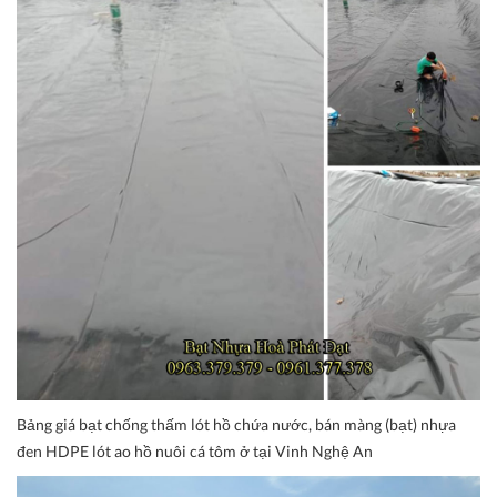
Bảng giá bạt chống thấm lót hồ chứa nước, bán màng (bạt) nhựa
đen HDPE lót ao hồ nuôi cá tôm ở tại Vinh Nghệ An