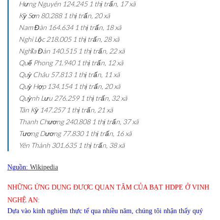
Hưng Nguyên
124.245
1 thị trấn, 17 xã
Kỳ Sơn
80.288
1 thị trấn, 20 xã
Nam Đàn
164.634
1 thị trấn, 18 xã
Nghi Lộc
218.005
1 thị trấn, 28 xã
Nghĩa Đàn
140.515
1 thị trấn, 22 xã
Quế Phong
71.940
1 thị trấn, 12 xã
Quỳ Châu
57.813
1 thị trấn, 11 xã
Quỳ Hợp
134.154
1 thị trấn, 20 xã
Quỳnh Lưu
276.259
1 thị trấn, 32 xã
Tân Kỳ
147.257
1 thị trấn, 21 xã
Thanh Chương
240.808
1 thị trấn, 37 xã
Tương Dương
77.830
1 thị trấn, 16 xã
Yên Thành
301.635
1 thị trấn, 38 xã
Nguồn:
Wikipedia
NHỮNG ỨNG DỤNG ĐƯỢC QUAN TÂM CỦA BẠT HDPE Ở VINH
NGHỆ AN:
Dựa vào kinh nghiệm thực tế qua nhiều năm, chúng tôi nhận thấy quý