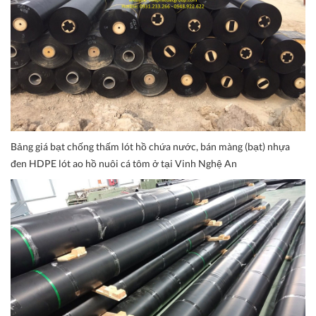
Bảng giá bạt chống thấm lót hồ chứa nước, bán màng (bạt) nhựa
đen HDPE lót ao hồ nuôi cá tôm ở tại Vinh Nghệ An