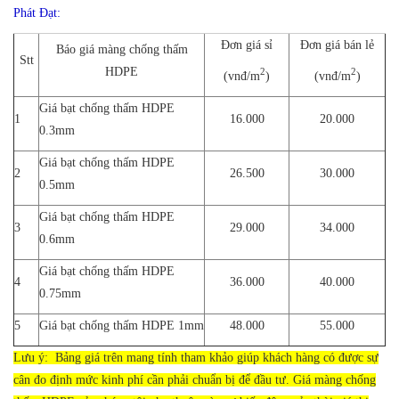
Phát Đạt:
Đơn giá sỉ
Đơn giá bán lẻ
Báo giá màng chống thấm
Stt
HDPE
2
2
(vnđ/m
)
(vnđ/m
)
Giá bạt chống thấm HDPE
1
16.000
20.000
0.3mm
Giá bạt chống thấm HDPE
2
26.500
30.000
0.5mm
Giá bạt chống thấm HDPE
3
29.000
34.000
0.6mm
Giá bạt chống thấm HDPE
4
36.000
40.000
0.75mm
5
Giá bạt chống thấm HDPE 1mm
48.000
55.000
Lưu ý:
Bảng giá trên mang tính tham khảo giúp khách hàng có được sự
cân đo định mức kinh phí cần phải chuẩn bị để đầu tư. Giá màng chống